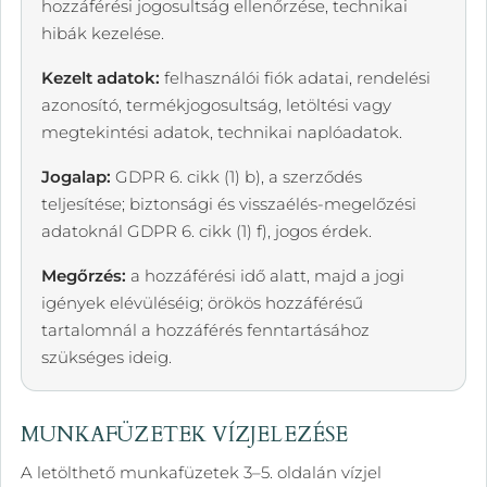
hozzáférési jogosultság ellenőrzése, technikai
hibák kezelése.
Kezelt adatok:
felhasználói fiók adatai, rendelési
azonosító, termékjogosultság, letöltési vagy
megtekintési adatok, technikai naplóadatok.
Jogalap:
GDPR 6. cikk (1) b), a szerződés
teljesítése; biztonsági és visszaélés-megelőzési
adatoknál GDPR 6. cikk (1) f), jogos érdek.
Megőrzés:
a hozzáférési idő alatt, majd a jogi
igények elévüléséig; örökös hozzáférésű
tartalomnál a hozzáférés fenntartásához
szükséges ideig.
MUNKAFÜZETEK VÍZJELEZÉSE
A letölthető munkafüzetek 3–5. oldalán vízjel