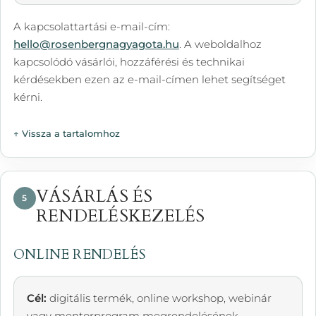
A kapcsolattartási e-mail-cím:
hello@rosenbergnagyagota.hu
. A weboldalhoz
kapcsolódó vásárlói, hozzáférési és technikai
kérdésekben ezen az e-mail-címen lehet segítséget
kérni.
↑ Vissza a tartalomhoz
VÁSÁRLÁS ÉS
5
RENDELÉSKEZELÉS
ONLINE RENDELÉS
Cél:
digitális termék, online workshop, webinár
vagy mentorprogram megrendelésének