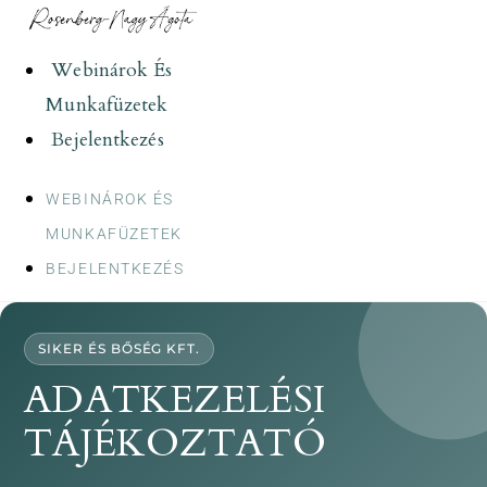
Skip
to
Webinárok És
content
Munkafüzetek
Bejelentkezés
WEBINÁROK ÉS
MUNKAFÜZETEK
BEJELENTKEZÉS
SIKER ÉS BŐSÉG KFT.
ADATKEZELÉSI
TÁJÉKOZTATÓ