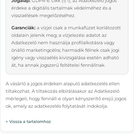
Jogalap:
GDPR 6. cikk (1) f), az Adatkezelő jogos
érdeke a digitális tartalmak védelméhez és a
visszaélések megelőzéséhez.
Garanciák:
a vízjel csak a munkafüzet korlátozott
oldalain jelenik meg; a vízjelezési adatot az
Adatkezelő nem használja profilalkotásra vagy
önálló marketingcélra; harmadik félnek csak jogi
igény vagy visszaélés kivizsgálása esetén adható
át, ha annak jogszerű feltételei fennállnak.
A vásárló a jogos érdeken alapuló adatkezelés ellen
tiltakozhat. A tiltakozás elbírálásakor az Adatkezelő
mérlegeli, hogy fennáll-e olyan kényszerítő erejű jogos
ok, amely az adatkezelés folytatását indokolja.
↑ Vissza a tartalomhoz