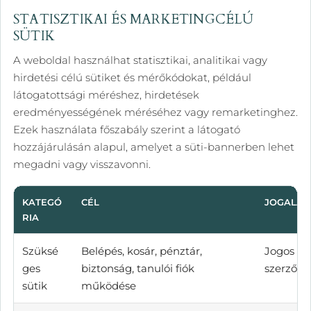
STATISZTIKAI ÉS MARKETINGCÉLÚ
SÜTIK
A weboldal használhat statisztikai, analitikai vagy
hirdetési célú sütiket és mérőkódokat, például
látogatottsági méréshez, hirdetések
eredményességének méréséhez vagy remarketinghez.
Ezek használata főszabály szerint a látogató
hozzájárulásán alapul, amelyet a süti-bannerben lehet
megadni vagy visszavonni.
KATEGÓ
CÉL
JOGALAP
RIA
Szüksé
Belépés, kosár, pénztár,
Jogos ér
ges
biztonság, tanulói fiók
szerződés
sütik
működése