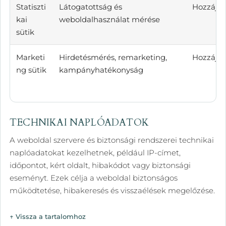
Statiszti
Látogatottság és
Hozzájár
kai
weboldalhasználat mérése
sütik
Marketi
Hirdetésmérés, remarketing,
Hozzájár
ng sütik
kampányhatékonyság
TECHNIKAI NAPLÓADATOK
A weboldal szervere és biztonsági rendszerei technikai
naplóadatokat kezelhetnek, például IP-címet,
időpontot, kért oldalt, hibakódot vagy biztonsági
eseményt. Ezek célja a weboldal biztonságos
működtetése, hibakeresés és visszaélések megelőzése.
↑ Vissza a tartalomhoz