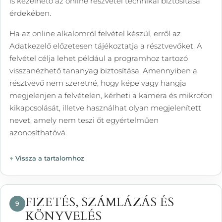
is kezelhető az online részvétel technikai biztosítása
érdekében.
Ha az online alkalomról felvétel készül, erről az
Adatkezelő előzetesen tájékoztatja a résztvevőket. A
felvétel célja lehet például a programhoz tartozó
visszanézhető tananyag biztosítása. Amennyiben a
résztvevő nem szeretné, hogy képe vagy hangja
megjelenjen a felvételen, kérheti a kamera és mikrofon
kikapcsolását, illetve használhat olyan megjelenített
nevet, amely nem teszi őt egyértelműen
azonosíthatóvá.
↑ Vissza a tartalomhoz
FIZETÉS, SZÁMLÁZÁS ÉS
9
KÖNYVELÉS