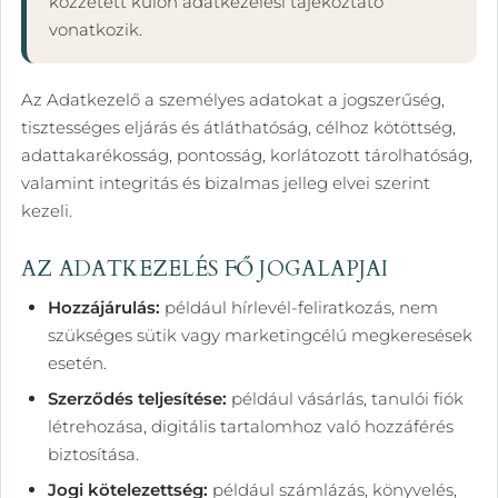
közzétett külön adatkezelési tájékoztató
vonatkozik.
Az Adatkezelő a személyes adatokat a jogszerűség,
tisztességes eljárás és átláthatóság, célhoz kötöttség,
adattakarékosság, pontosság, korlátozott tárolhatóság,
valamint integritás és bizalmas jelleg elvei szerint
kezeli.
AZ ADATKEZELÉS FŐ JOGALAPJAI
Hozzájárulás:
például hírlevél-feliratkozás, nem
szükséges sütik vagy marketingcélú megkeresések
esetén.
Szerződés teljesítése:
például vásárlás, tanulói fiók
létrehozása, digitális tartalomhoz való hozzáférés
biztosítása.
Jogi kötelezettség:
például számlázás, könyvelés,