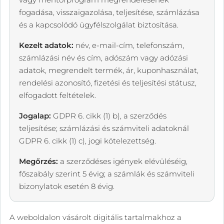
fogadása, visszaigazolása, teljesítése, számlázása
és a kapcsolódó ügyfélszolgálat biztosítása.
Kezelt adatok:
név, e-mail-cím, telefonszám,
számlázási név és cím, adószám vagy adózási
adatok, megrendelt termék, ár, kuponhasználat,
rendelési azonosító, fizetési és teljesítési státusz,
elfogadott feltételek.
Jogalap:
GDPR 6. cikk (1) b), a szerződés
teljesítése; számlázási és számviteli adatoknál
GDPR 6. cikk (1) c), jogi kötelezettség.
Megőrzés:
a szerződéses igények elévüléséig,
főszabály szerint 5 évig; a számlák és számviteli
bizonylatok esetén 8 évig.
A weboldalon vásárolt digitális tartalmakhoz a