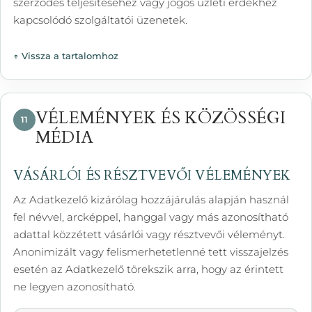
szerződés teljesítéséhez vagy jogos üzleti érdekhez
kapcsolódó szolgáltatói üzenetek.
↑ Vissza a tartalomhoz
VÉLEMÉNYEK ÉS KÖZÖSSÉGI
11
MÉDIA
VÁSÁRLÓI ÉS RÉSZTVEVŐI VÉLEMÉNYEK
Az Adatkezelő kizárólag hozzájárulás alapján használ
fel névvel, arcképpel, hanggal vagy más azonosítható
adattal közzétett vásárlói vagy résztvevői véleményt.
Anonimizált vagy felismerhetetlenné tett visszajelzés
esetén az Adatkezelő törekszik arra, hogy az érintett
ne legyen azonosítható.