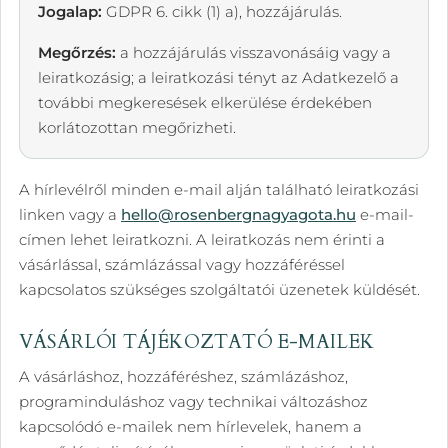
Jogalap:
GDPR 6. cikk (1) a), hozzájárulás.
Megőrzés:
a hozzájárulás visszavonásáig vagy a
leiratkozásig; a leiratkozási tényt az Adatkezelő a
további megkeresések elkerülése érdekében
korlátozottan megőrizheti.
A hírlevélről minden e-mail alján található leiratkozási
linken vagy a
hello@rosenbergnagyagota.hu
e-mail-
címen lehet leiratkozni. A leiratkozás nem érinti a
vásárlással, számlázással vagy hozzáféréssel
kapcsolatos szükséges szolgáltatói üzenetek küldését.
VÁSÁRLÓI TÁJÉKOZTATÓ E-MAILEK
A vásárláshoz, hozzáféréshez, számlázáshoz,
programinduláshoz vagy technikai változáshoz
kapcsolódó e-mailek nem hírlevelek, hanem a