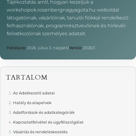
Tájékoztatás arról, hogyan kezeljük a
workshopok.rosenbergnagyagota.hu weboldal
látogatóinak, vásárlóinak, tanulói fiókkal rendelkező
felhasználóinak, programrésztvevőinek és hírlevél-
feliratkozóinak személyes adatait.
Hatályos:
2026. július 3. napjától
Verzió:
2026/1.
TARTALOM
Az Adatkezelő adatai
Hatály és alapelvek
Adatforrások és adatkategóriák
Kapcsolatfelvétel és ügyfélszolgálat
Vásárlás és rendeléskezelés