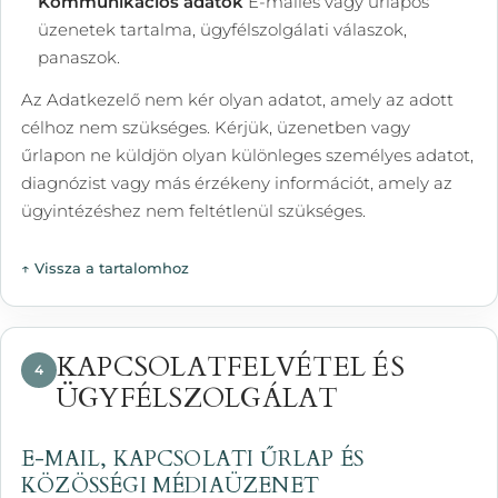
Kommunikációs adatok
E-mailes vagy űrlapos
üzenetek tartalma, ügyfélszolgálati válaszok,
panaszok.
Az Adatkezelő nem kér olyan adatot, amely az adott
célhoz nem szükséges. Kérjük, üzenetben vagy
űrlapon ne küldjön olyan különleges személyes adatot,
diagnózist vagy más érzékeny információt, amely az
ügyintézéshez nem feltétlenül szükséges.
↑ Vissza a tartalomhoz
KAPCSOLATFELVÉTEL ÉS
4
ÜGYFÉLSZOLGÁLAT
E-MAIL, KAPCSOLATI ŰRLAP ÉS
KÖZÖSSÉGI MÉDIAÜZENET