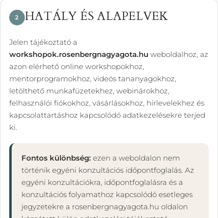
HATÁLY ÉS ALAPELVEK
2
Jelen tájékoztató a
workshopok.rosenbergnagyagota.hu
weboldalhoz, az
azon elérhető online workshopokhoz,
mentorprogramokhoz, videós tananyagokhoz,
letölthető munkafüzetekhez, webinárokhoz,
felhasználói fiókokhoz, vásárlásokhoz, hírlevelekhez és
kapcsolattartáshoz kapcsolódó adatkezelésekre terjed
ki.
Fontos különbség:
ezen a weboldalon nem
történik egyéni konzultációs időpontfoglalás. Az
egyéni konzultációkra, időpontfoglalásra és a
konzultációs folyamathoz kapcsolódó esetleges
jegyzetekre a rosenbergnagyagota.hu oldalon