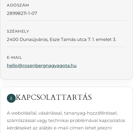
ADÓSZÁM
28998211-1-07
SZÉKHELY
2400 Dunaújváros, Esze Tamás utca 7. 1. emelet 3.
E-MAIL
hello@rosenbergnagyagota.hu
KAPCSOLATTARTÁS
2
A weboldallal, vásárlással, tananyag-hozzáféréssel,
számlázással vagy technikai problémával kapcsolatos
kérdéseket az alábbi e-mail-címen lehet jelezni: