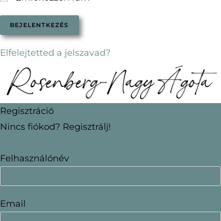
Elfelejtetted a jelszavad?
Regisztráció
Nincs fiókod? Regisztrálj!
Fiók regisztrálása
Felhasználónév
Email