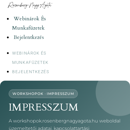
Skip
to
Webinárok És
content
Munkafüzetek
Bejelentkezés
WEBINÁROK ÉS
MUNKAFÜZETEK
BEJELENTKEZÉS
WORKSHOPOK · IMPRESSZUM
IMPRESSZUM
A workshopok.rosenbergnagyagota.hu weboldal
üzemeltetői adatai, kapcsolattartási