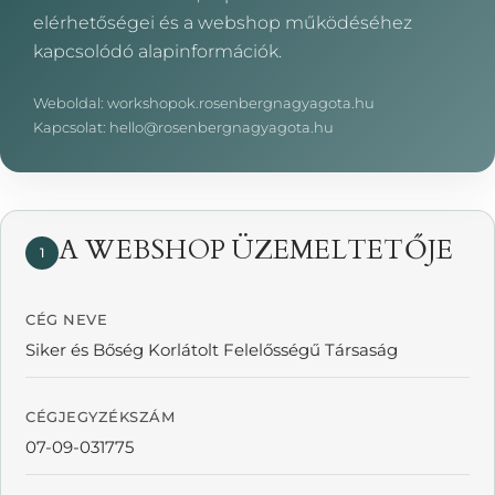
elérhetőségei és a webshop működéséhez
kapcsolódó alapinformációk.
Weboldal: workshopok.rosenbergnagyagota.hu
Kapcsolat: hello@rosenbergnagyagota.hu
A WEBSHOP ÜZEMELTETŐJE
1
CÉG NEVE
Siker és Bőség Korlátolt Felelősségű Társaság
CÉGJEGYZÉKSZÁM
07-09-031775