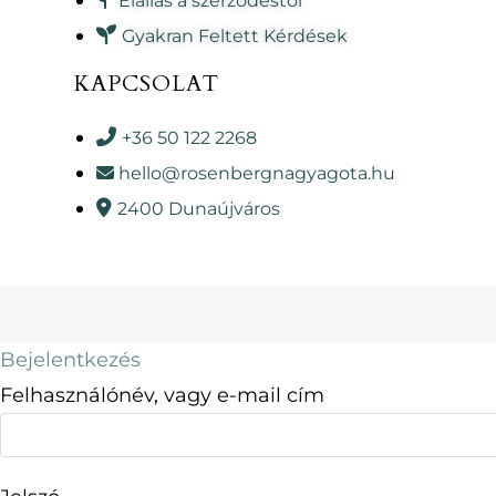
Elállás a szerződéstől
Gyakran Feltett Kérdések
KAPCSOLAT
+36 50 122 2268
hello@rosenbergnagyagota.hu
2400 Dunaújváros
Bejelentkezés
Felhasználónév, vagy e-mail cím