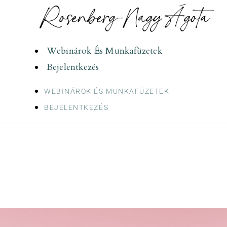
Skip
to
content
Webinárok És Munkafüzetek
Bejelentkezés
WEBINÁROK ÉS MUNKAFÜZETEK
BEJELENTKEZÉS