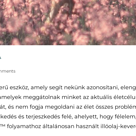
A
mments
s:
eszköz, amely segít nekünk azonosítani, elenged
t, amelyek meggátolnak minket az aktuális életcé
t, és nem fogja megoldani az élet összes problémá
kedés és terjeszkedés felé, ahelyett, hogy félele
™ folyamathoz általánosan használt illóolaj-keve