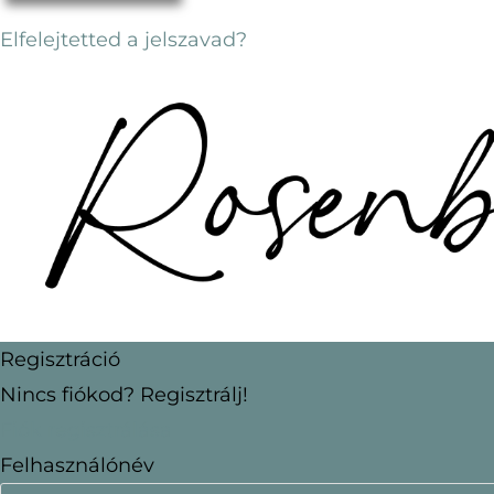
Elfelejtetted a jelszavad?
Regisztráció
Nincs fiókod? Regisztrálj!
Fiók regisztrálása
Felhasználónév