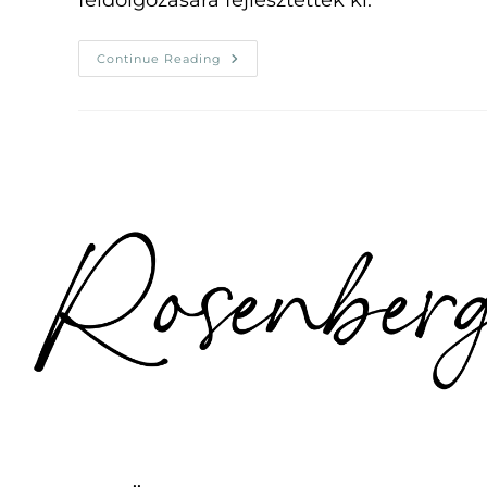
feldolgozására fejlesztették ki.
Aroma
Continue Reading
Freedom
Technika