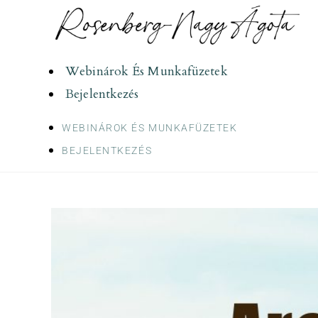
Skip
to
content
Webinárok És Munkafüzetek
Bejelentkezés
WEBINÁROK ÉS MUNKAFÜZETEK
BEJELENTKEZÉS