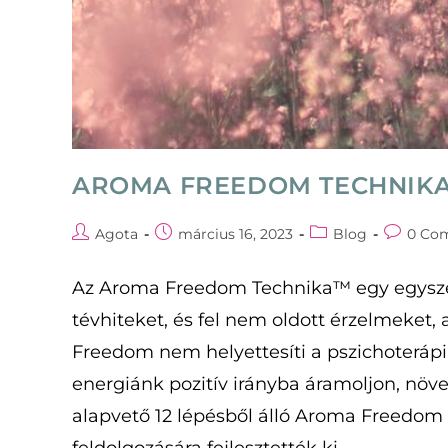
AROMA FREEDOM TECHNIK
Post
Post
Post
Post
Agota
március 16, 2023
Blog
0 Co
author:
published:
category:
comment
Az Aroma Freedom Technika™ egy egyszerű 
tévhiteket, és fel nem oldott érzelmeke
Freedom nem helyettesíti a pszichoterápiá
energiánk pozitív irányba áramoljon, növe
alapvető 12 lépésből álló Aroma Freedom 