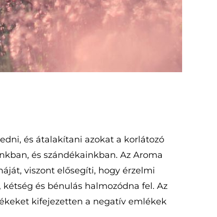
ni, és átalakítani azokat a korlátozó
lunkban, és szándékainkban. Az Aroma
ját, viszont elősegíti, hogy érzelmi
m, kétség és bénulás halmozódna fel. Az
rékeket kifejezetten a negatív emlékek