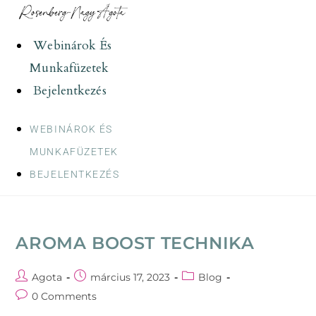
Skip
to
Webinárok És
content
Munkafüzetek
Bejelentkezés
WEBINÁROK ÉS
MUNKAFÜZETEK
BEJELENTKEZÉS
AROMA BOOST TECHNIKA
Post
Post
Post
Agota
március 17, 2023
Blog
author:
published:
category:
Post
0 Comments
comments: