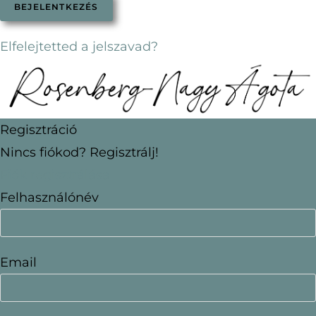
Elfelejtetted a jelszavad?
Regisztráció
Nincs fiókod? Regisztrálj!
Fiók regisztrálása
Felhasználónév
Email