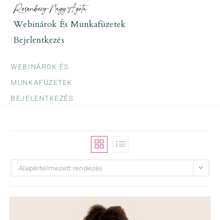
Skip
to
Webinárok És Munkafüzetek
content
Bejelentkezés
WEBINÁROK ÉS
MUNKAFÜZETEK
BEJELENTKEZÉS
Alapértelmezett rendezés