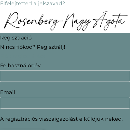
Elfelejtetted a jelszavad?
Regisztráció
Nincs fiókod? Regisztrálj!
Fiók regisztrálása
Felhasználónév
Email
A regisztrációs visszaigazolást elküldjük neked.