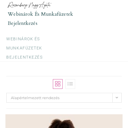
Skip
to
Webinárok És Munkafüzetek
content
Bejelentkezés
WEBINÁROK ÉS
MUNKAFÜZETEK
BEJELENTKEZÉS
Alapértelmezett rendezés