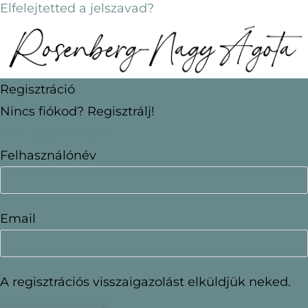
Elfelejtetted a jelszavad?
Regisztráció
Nincs fiókod? Regisztrálj!
Fiók regisztrálása
Felhasználónév
Email
A regisztrációs visszaigazolást elküldjük neked.