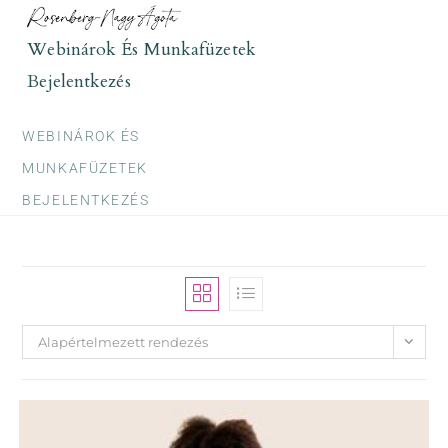
Skip
to
Webinárok És Munkafüzetek
content
Bejelentkezés
WEBINÁROK ÉS
MUNKAFÜZETEK
BEJELENTKEZÉS
Alapértelmezett rendezés