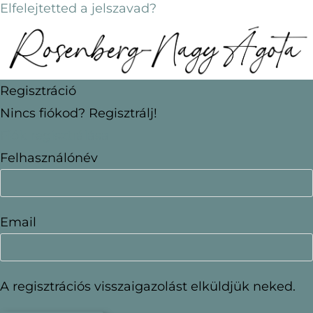
Elfelejtetted a jelszavad?
Regisztráció
Nincs fiókod? Regisztrálj!
Fiók regisztrálása
Felhasználónév
Email
A regisztrációs visszaigazolást elküldjük neked.