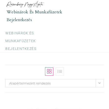
Skip
to
Webinárok És Munkafüzetek
content
Bejelentkezés
WEBINÁROK ÉS
MUNKAFÜZETEK
BEJELENTKEZÉS
Alapértelmezett rendezés