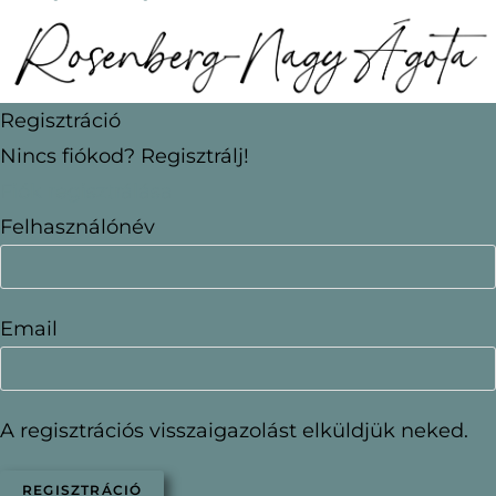
Regisztráció
Nincs fiókod? Regisztrálj!
Fiók regisztrálása
Felhasználónév
Email
A regisztrációs visszaigazolást elküldjük neked.