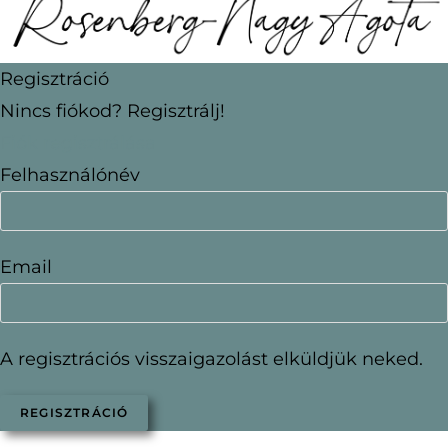
Regisztráció
Nincs fiókod? Regisztrálj!
Fiók regisztrálása
Felhasználónév
Email
A regisztrációs visszaigazolást elküldjük neked.