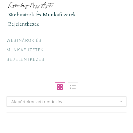
Skip
to
Webinárok És Munkafüzetek
content
Bejelentkezés
WEBINÁROK ÉS
MUNKAFÜZETEK
BEJELENTKEZÉS
Alapértelmezett rendezés