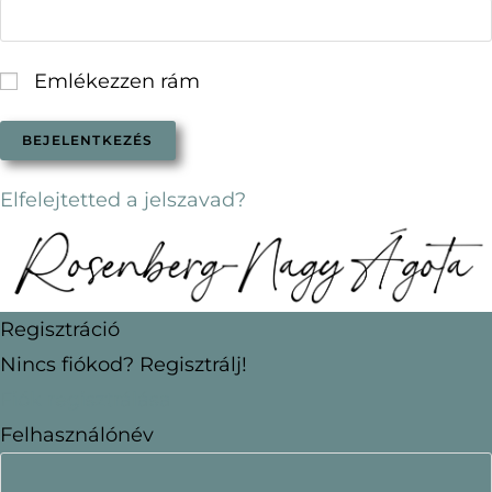
Emlékezzen rám
Elfelejtetted a jelszavad?
Regisztráció
Nincs fiókod? Regisztrálj!
Fiók regisztrálása
Felhasználónév