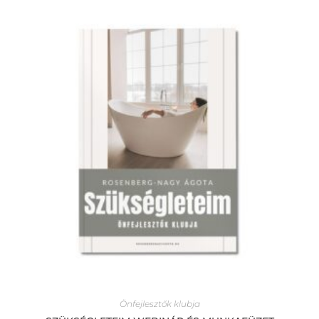
Önfejlesztők klubja