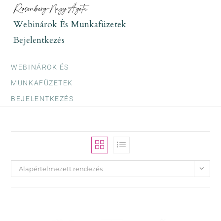
Skip
to
Webinárok És Munkafüzetek
content
Bejelentkezés
WEBINÁROK ÉS
MUNKAFÜZETEK
BEJELENTKEZÉS
Alapértelmezett rendezés